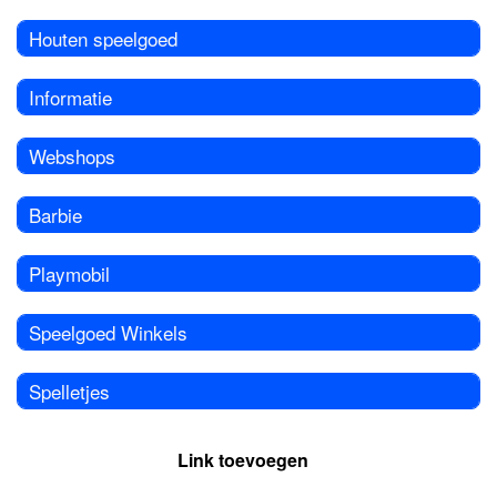
Houten speelgoed
Informatie
Webshops
Barbie
Playmobil
Speelgoed Winkels
Spelletjes
Link toevoegen