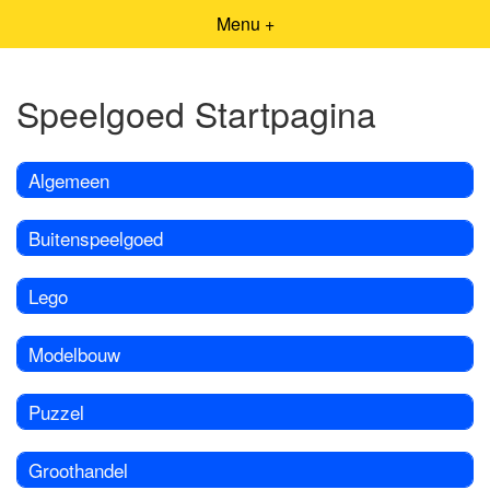
Menu +
Speelgoed Startpagina
Algemeen
Buitenspeelgoed
Lego
Modelbouw
Puzzel
Groothandel